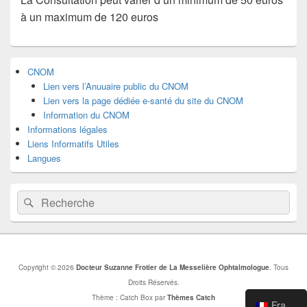
à un maximum de 120 euros
Zone
CNOM
principale
Lien vers l’Anuuaire public du CNOM
de
widget
Lien vers la page dédiée e-santé du site du CNOM
pour
Information du CNOM
la
Informations légales
barre
Liens Informatifs Utiles
latérale
Langues
Recherche :
Recherche
Copyright © 2026
Docteur Suzanne Frotier de La Messelière Ophtalmologue
. Tous
Droits Réservés.
Thème : Catch Box par
Thèmes Catch
Français